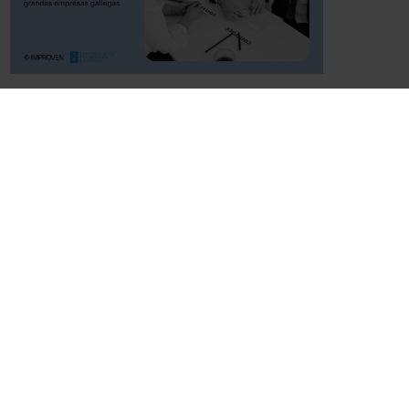
ACTUALITAT
-
GENER 2026
El Instituto Gallego de Promoción
Económica impulsa la innovación en tu
empresa gallega: IGAPE INNOVA 2026
(IG408L)