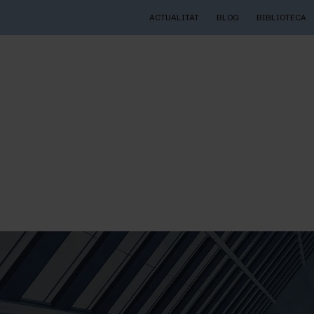
ACTUALITAT
BLOG
BIBLIOTECA
notícies,
NOSALTRES
ELS NOSTRES CLIENTS
cacions en
 convidem a
 bolcat la nostra
eva empresa al