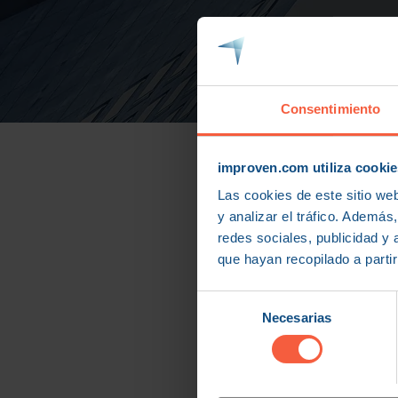
Consentimiento
improven.com utiliza cookie
Las cookies de este sitio we
y analizar el tráfico. Ademá
redes sociales, publicidad y
que hayan recopilado a parti
Selección
Necesarias
de
consentimiento