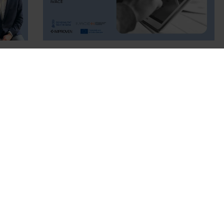
ACTUALITAT
,
ARTICLE
,
GENÈRIC
,
SERVEI
,
2026
TRANSFORMACIÓ DIGITAL
-
FEBRER 2026
DIGITALIZA-CV 2025: l'ajuda d'IVACE
per a accelerar la digitalització de la teva
pime en la Comunitat Valenciana
ENRERE
1
2
3
4
…
10
SEGÜENT