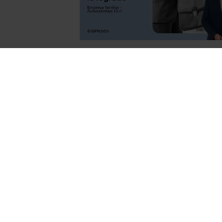
ACTUALITAT
,
EMPRESA FAMILIAR
-
FEBRER 
El rol del fundador després de la
successió: saber gaudir de l'èxit