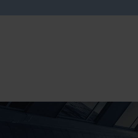
Actualitat
Aquí trobaràs les últimes novetats, 
entrevistes, esdeveniments i publi
revistes d'actualitat econòmica. Et
submergir-te en aquest racó on hem
creativitat i experiència. Porta la t
següent nivell.