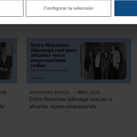
Configurar la selección
ACTUALITAT
,
ARTICLE
-
026
ABRIL 2026
Entre Nosotras: lideratge real per a
la
afrontar reptes empresarials