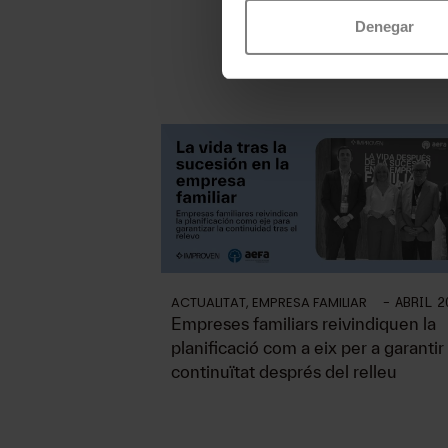
Denegar
ACTUALITAT
,
EMPRESA FAMILIAR
-
ABRIL 2
Empreses familiars reivindiquen la
planificació com a eix per a garantir 
continuïtat després del relleu