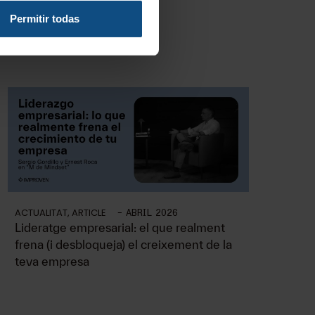
Permitir todas
ACTUALITAT
,
ARTICLE
-
ABRIL 2026
Lideratge empresarial: el que realment
frena (i desbloqueja) el creixement de la
teva empresa