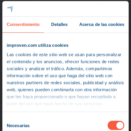
Consentimiento
Detalles
Acerca de las cookies
improven.com utiliza cookies
Las cookies de este sitio web se usan para personalizar
el contenido y los anuncios, ofrecer funciones de redes
sociales y analizar el tráfico. Además, compartimos
información sobre el uso que haga del sitio web con
Crece
con
impacto,
con
valentía,
con
valores.
nuestros partners de redes sociales, publicidad y análisis
Consultoría
estratégica
web, quienes pueden combinarla con otra información
que les haya proporcionado o que hayan recopilado a
de
negocio
para
partir del uso que haya hecho de sus servicios.
empresas
que
quieren
Selección
crecer
con
valor.
Necesarias
de