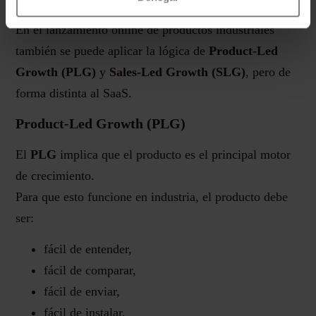
En el lanzamiento online de productos industriales
también se puede aplicar la lógica de
Product-Led
Growth (PLG)
y
Sales-Led Growth (SLG)
, pero de
forma distinta al SaaS.
Product-Led Growth (PLG)
El
PLG
implica que el producto es el principal motor
de crecimiento.
Para que esto funcione en industria, el producto debe
ser:
fácil de entender,
fácil de comparar,
fácil de enviar,
fácil de instalar,