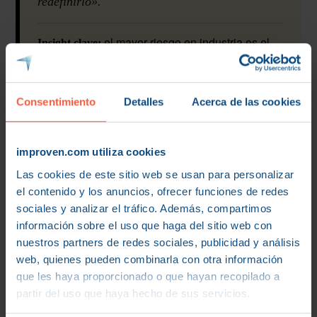
redefinirlo».
el mayor riesgo en industria es el
Insight clave:
conflicto de canal. Una estrategia GTM sirve
para ordenar la transición y asegurar que el
modelo digital no canibalice al tradicional, sino
Consentimiento
Detalles
Acerca de las cookies
que lo potencie.
improven.com utiliza cookies
Requisito previo: validar el Product-
Las cookies de este sitio web se usan para personalizar
Market Fit
el contenido y los anuncios, ofrecer funciones de redes
sociales y analizar el tráfico. Además, compartimos
El
Product-Market Fit
es la comprobación de que el
información sobre el uso que haga del sitio web con
mercado quiere el producto tal como la empresa lo
nuestros partners de redes sociales, publicidad y análisis
web, quienes pueden combinarla con otra información
ofrece. En SaaS se valida con rapidez. En industria, el
que les haya proporcionado o que hayan recopilado a
PMF es más complejo porque depende no solo del
partir del uso que haya hecho de sus servicios.
cliente, sino de toda la cadena productiva y logística.