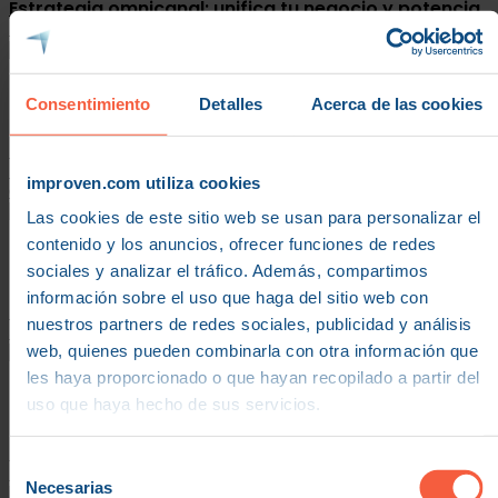
Estrategia omnicanal: unifica tu negocio y potencia
la rentabilidad
Alimentación
,
Artículo
,
Cultura y Talento
Consentimiento
Detalles
Acerca de las cookies
-
julio 2026
Caso de éxito: cómo la mejora del clima laboral
ayudó a una empresa alimentaria a gestionar mejor
improven.com utiliza cookies
el absentismo
Las cookies de este sitio web se usan para personalizar el
contenido y los anuncios, ofrecer funciones de redes
Artículo
,
Operaciones
sociales y analizar el tráfico. Además, compartimos
-
julio 2026
información sobre el uso que haga del sitio web con
Cómo mejorar la gestión de la cadena de
nuestros partners de redes sociales, publicidad y análisis
suministro en un entorno incierto
web, quienes pueden combinarla con otra información que
les haya proporcionado o que hayan recopilado a partir del
Artículo
,
Transformación digital
uso que haya hecho de sus servicios.
-
junio 2026
Qué son los silos de información y cómo están
Selección
frenando el crecimiento de tu empresa
Necesarias
de