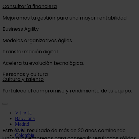
Consultoría financiera
Mejoramos tu gestión para una mayor rentabilidad.
Business Agility
Modelos organizativos ágiles
Transformación digital
Acelera tu evolución tecnológica.
Personas y cultura
Cultura y talento
Fortalece el compromiso y rendimiento de tu equipo.
Blog
Valencia
Barcelona
Madrid
Vigo
Este es el resultado de más de 20 años caminando
Colombia
junto a las empresas para conseguir resultados sólidos