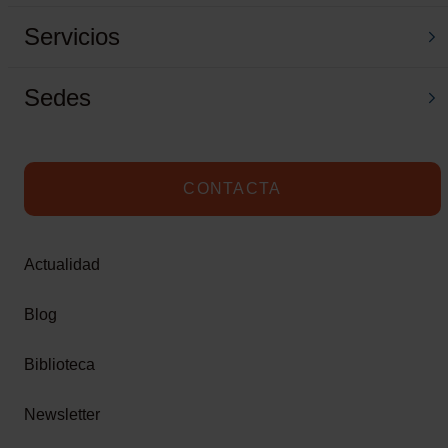
Servicios
Sedes
CONTACTA
Actualidad
Newsletter
Blog
¿Quieres estar al tanto de todas nuestras publicaciones?
Compartimos casos de éxito, ebooks, noticias sectoriales,
Biblioteca
tendencias...
Newsletter