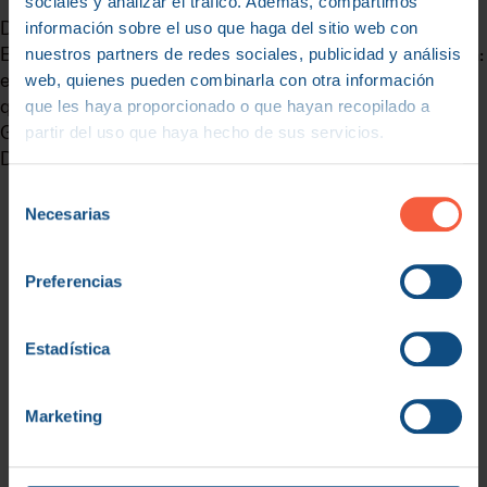
sociales y analizar el tráfico. Además, compartimos
Doctor: mirada experta que diagnostica qué nos pasa;
información sobre el uso que haga del sitio web con
Entrenador: nos ayuda a depurar nuestra técnica; Sherpa:
nuestros partners de redes sociales, publicidad y análisis
es nuestro guía, nos da confianza para seguir los pasos
web, quienes pueden combinarla con otra información
que nos indica para mejorar, y muchos roles más...
que les haya proporcionado o que hayan recopilado a
Gaizka Lara
partir del uso que haya hecho de sus servicios.
Director General de ARANCO
Selección
Necesarias
de
consentimiento
Preferencias
Estadística
Marketing