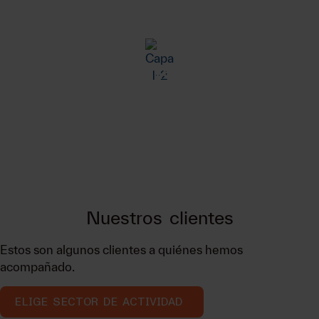
Nuestros
clientes
Tenemos el compromiso de acompañar al empresariado y
dirección para conocer en profundidad la cultura,
procesos y particularidades de sus empresas, y encontrar
así soluciones personalizadas y sostenibles. Llevamos
más de 2.000 proyectos en más de 700 clientes.
Nuestros
clientes
Estos
son
algunos
clientes
a
quiénes
hemos
acompañado.