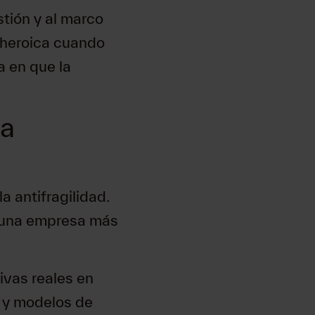
stión y al marco
 heroica cuando
a en que la
sa
 antifragilidad.
ndo una empresa más
tivas reales en
e y modelos de