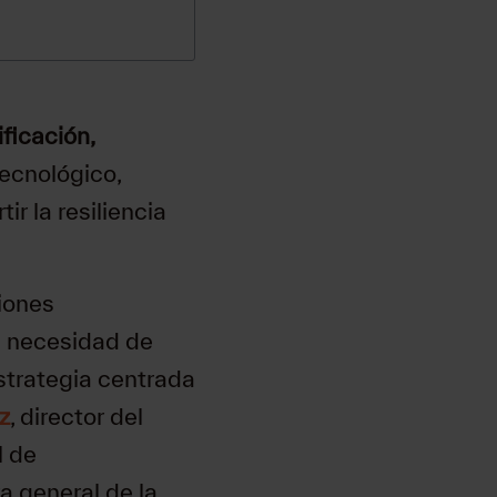
ificación,
tecnológico,
r la resiliencia
ciones
a necesidad de
estrategia centrada
z
, director del
l de
ra general de la