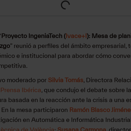
“
Proyecto IngeniaTech (
Ivace+I
): Mesa de plan
azgo
” reunió a perfiles del ámbito empresarial, 
ico e institucional para abordar cómo converti
mpetitiva.
uvo moderado por
Silvia Tomás
, Directora Rela
n
Prensa Ibérica
, que condujo el debate sobre l
ra basada en la reacción ante la crisis a una 
. En la mesa participaron
Ramón Blasco Jiméne
tigación en Automática e Informática Industria
itècnica de València
;
Susana Carmona
, directo