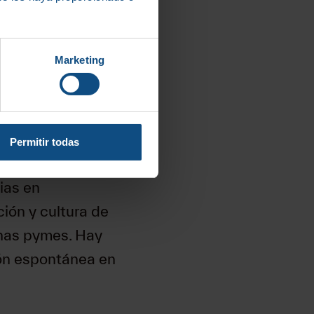
una forma de
 competir.
resarial
Marketing
ra afrontar la
 decisiones en
uciones no
Permitir todas
ias en
ción y cultura de
chas pymes. Hay
ión espontánea en