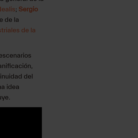
ealis
;
Sergio
e de la
triales de la
escenarios
nificación,
tinuidad del
na idea
uye.