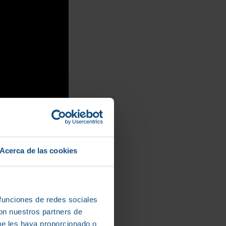
Acerca de las cookies
rovisa
 funciones de redes sociales
con nuestros partners de
ue les haya proporcionado o