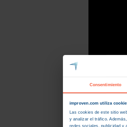
Consentimiento
improven.com utiliza cookie
La resilie
Las cookies de este sitio we
y analizar el tráfico. Ademá
redes sociales, publicidad y