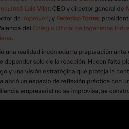
ros
;
José Luis Vilar
, CEO y director general de
N
rector de
Improven
; y
Federico Torres
, president
alencia del
Colegio Oficial de Ingenieros Indus
iana
.
 una realidad incómoda: la preparación ante 
 depender solo de la reacción. Hacen falta pla
zgo y una visión estratégica que proteja la con
a abrió un espacio de reflexión práctica con u
iliencia empresarial no se improvisa, se constr