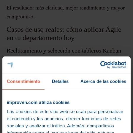
El resultado: más claridad, mejor rendimiento y mayor
compromiso.
Casos de uso reales: cómo aplicar Agile
en tu departamento hoy
Reclutamiento y selección con tableros Kanban
El proceso de selección suele estar lleno de
ineficiencias. Agile aporta visibilidad y capacidad de
gestión mediante tableros visuales.
Consentimiento
Detalles
Acerca de las cookies
Esto permite:
improven.com utiliza cookies
Reducir tiempos de contratación
Las cookies de este sitio web se usan para personalizar
Mejorar la coordinación entre áreas
el contenido y los anuncios, ofrecer funciones de redes
Detectar bloqueos de forma temprana
sociales y analizar el tráfico. Además, compartimos
información sobre el uso que haga del sitio web con