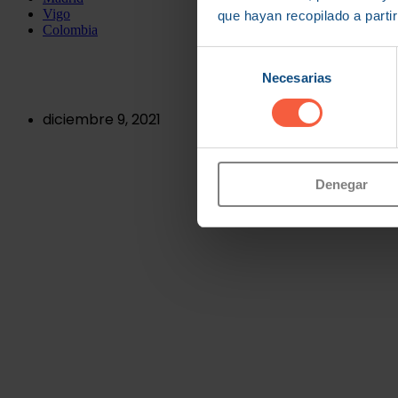
Vigo
que hayan recopilado a parti
Colombia
Palancas de compet
Selección
Necesarias
de
consentimiento
diciembre 9, 2021
Denegar