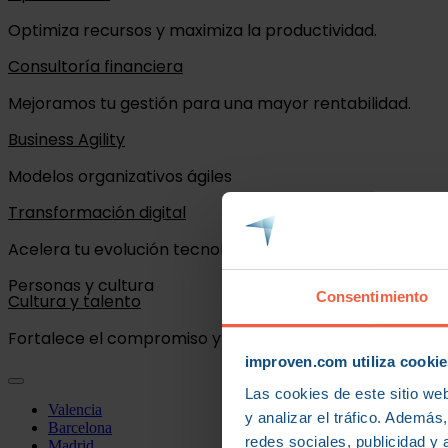
Optimiza recursos y maximiza la productividad.
Consultoría financiera
Mejoramos tu gestión para una mayor rentabilidad.
Business Agility
Modelos organizativos ágiles
Transformación digital
Acelera tu evolución tecnológica.
Personas y cultura
Consentimiento
Cultura y talento
Fortalece el compromiso y rendimiento de tu equipo.
improven.com utiliza cookie
Las cookies de este sitio we
Valencia
y analizar el tráfico. Ademá
Barcelona
redes sociales, publicidad y
Madrid