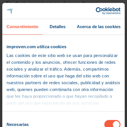
Es decir, imaginamos el caso de una
corporación tecnológica que se debate entre
invertir en el desarrollo de una nueva
Consentimiento
Detalles
Acerca de las cookies
aplicación o en la optimización de una ya
existente. La elección no solo se basará en el
análisis de mercado (aspecto cuantitativo)
improven.com utiliza cookies
sino también en cómo esta decisión se
Las cookies de este sitio web se usan para personalizar
el contenido y los anuncios, ofrecer funciones de redes
alinea con su visión de futuro y valores de
sociales y analizar el tráfico. Además, compartimos
innovación (aspecto cualitativo).
información sobre el uso que haga del sitio web con
nuestros partners de redes sociales, publicidad y análisis
¿Otro ejemplo?
web, quienes pueden combinarla con otra información
Otro caso podría ser el de una empresa que
que les haya proporcionado o que hayan recopilado a
partir del uso que haya hecho de sus servicios.
esté considerando la ampliación de su línea
de producción. La decisión podría depender
Selección
de la proyección de demanda (dato
Necesarias
de