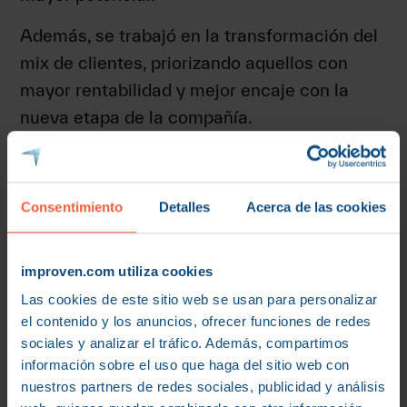
Además, se trabajó en la transformación del
mix de clientes, priorizando aquellos con
mayor rentabilidad y mejor encaje con la
nueva etapa de la compañía.
4. Optimización de costes y
reorganización de la estructura
Consentimiento
Detalles
Acerca de las cookies
La recuperación de la rentabilidad exigía
actuar sobre los principales bloques de
improven.com utiliza cookies
costes. Se optimizó el coste de materias
primas, se renegociaron gastos estructurales
Las cookies de este sitio web se usan para personalizar
el contenido y los anuncios, ofrecer funciones de redes
y se revisó la organización de la mano de
sociales y analizar el tráfico. Además, compartimos
obra directa e indirecta.
información sobre el uso que haga del sitio web con
nuestros partners de redes sociales, publicidad y análisis
También se declaró un ERE para adaptar la