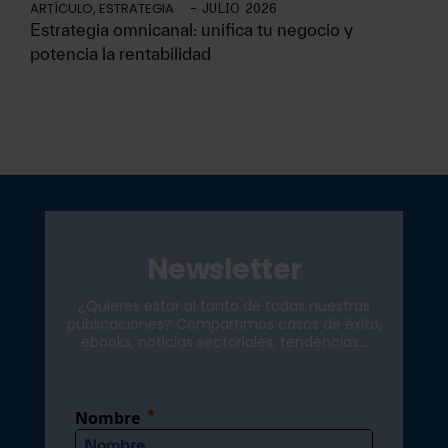
ARTÍCULO
,
ESTRATEGIA
-
JULIO 2026
Estrategia omnicanal: unifica tu negocio y
potencia la rentabilidad
Newsletter
¿Quieres estar al tanto de todas nuestras
publicaciones? Compartimos casos de éxito,
ebooks, noticias sectoriales, tendencias...
Nombre