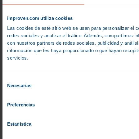
Sedes
improven.com utiliza cookies
Las cookies de este sitio web se usan para personalizar el c
redes sociales y analizar el tráfico. Además, compartimos in
CONTACTA
con nuestros partners de redes sociales, publicidad y análi
información que les haya proporcionado o que hayan recopil
servicios.
Actualidad
Newsletter
Blog
Selección
¿Quieres estar al tanto de todas nuestras publicaciones?
Necesarias
de
Compartimos casos de éxito, ebooks, noticias sectoriales,
Biblioteca
consentimiento
tendencias...
Preferencias
Newsletter
Nombre
Estadística