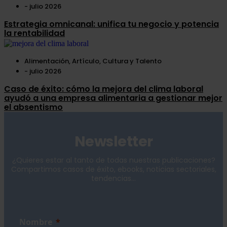
-
julio 2026
Estrategia omnicanal: unifica tu negocio y potencia
la rentabilidad
Alimentación
,
Artículo
,
Cultura y Talento
-
julio 2026
Caso de éxito: cómo la mejora del clima laboral
ayudó a una empresa alimentaria a gestionar mejor
el absentismo
Newsletter
¿Quieres estar al tanto de todas nuestras publicaciones?
Compartimos casos de éxito, ebooks, noticias sectoriales,
tendencias...
Nombre