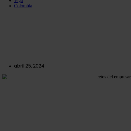
Vigo
Colombia
Improven da una
ponencia sobre los
retos del empresario
actual
abril 25, 2024