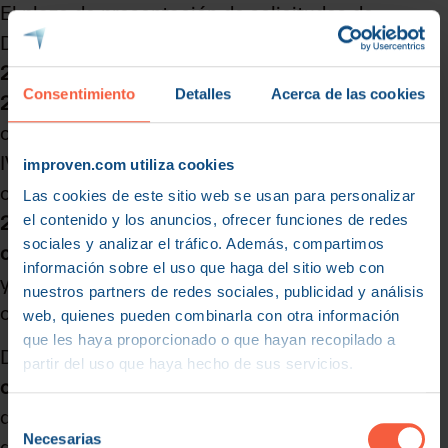
El plazo de presentación de solicitudes de
DIGITALIZA-CV 2025
se inicia el 15 de enero de
2026 y finaliza el 3 de marzo de 2026 a las
Consentimiento
Detalles
Acerca de las cookies
23:59:59 h
, con tramitación electrónica
obligatoria a través del registro telemático de
IVACE. El periodo de ejecución subvencionable
improven.com utiliza cookies
cubre gastos realizados entre el
1 de enero de
Las cookies de este sitio web se usan para personalizar
el contenido y los anuncios, ofrecer funciones de redes
2025 y la fecha máxima que establezca la
sociales y analizar el tráfico. Además, compartimos
convocatoria
, lo que permite financiar proyectos
información sobre el uso que haga del sitio web con
ya en marcha siempre que cumplan las
nuestros partners de redes sociales, publicidad y análisis
condiciones.
web, quienes pueden combinarla con otra información
que les haya proporcionado o que hayan recopilado a
Dado que se trata de una
convocatoria
partir del uso que haya hecho de sus servicios.
competitiva
, es clave presentar proyectos bien
definidos, con objetivos claros, plan de trabajo
Selección
Necesarias
de
detallado y justificación de impacto en eficiencia,