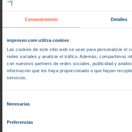
Política de cookies
Consentimiento
Detalles
Nosotros
improven.com utiliza cookies
Las cookies de este sitio web se usan para personalizar el c
Nuestros clientes
redes sociales y analizar el tráfico. Además, compartimos in
con nuestros partners de redes sociales, publicidad y análi
información que les haya proporcionado o que hayan recopil
Servicios
servicios.
Sedes
Selección
Necesarias
de
consentimiento
CONTACTA
Preferencias