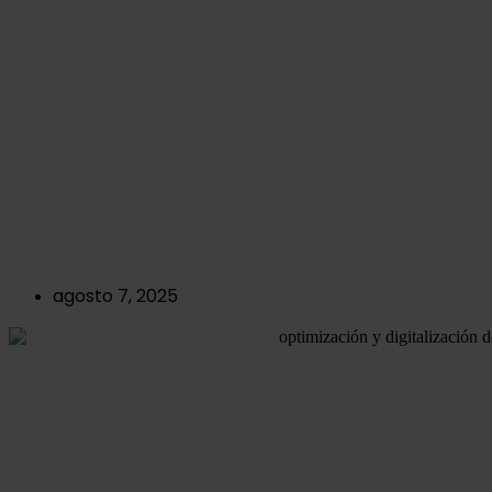
Caso de éxito agro:
cómo una empresa
optimizó y digitalizó
sus procesos en
campo en solo 3
meses
agosto 7, 2025