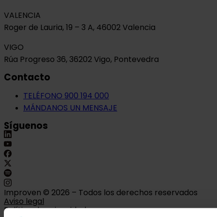
VALENCIA
Roger de Lauria, 19 – 3 A, 46002 Valencia
VIGO
Rúa Progreso 36, 36202 Vigo, Pontevedra
Contacto
TELÉFONO 900 194 000
MÁNDANOS UN MENSAJE
Síguenos
Improven © 2026 – Todos los derechos reservados
Aviso legal
Política de privacidad