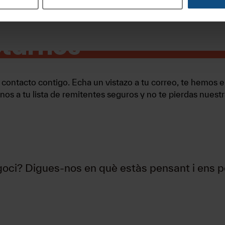
tarnos
contacto contigo. Echa un vistazo a tu correo, te hemos 
os a tu lista de remitentes seguros y no te pierdas nuest
negoci? Digues-nos en què estàs pensant i ens