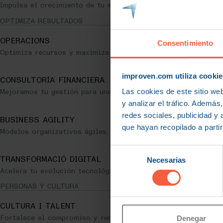
Impulsa el crecimiento de tu empresa.
OPTIMIZA RESULTADOS
OPERACIONS
Consentimiento
Optimiza recursos y maximiza la productividad.
improven.com utiliza cookie
CONSULTORÍA FINANCIERA
Las cookies de este sitio we
Mejoramos tu gestión para una mayor rentabilidad.
y analizar el tráfico. Ademá
redes sociales, publicidad y
BUSINESS AGILITY
que hayan recopilado a parti
Modelos organizativos ágiles
Selección
TRANSFORMACIÓ DIGITAL
Necesarias
de
Acelera tu evolución tecnológica.
consentimiento
PERSONAS Y CULTURA
CULTURA I TALENT
Fortalece el compromiso y rendimiento de tu equipo.
Denegar