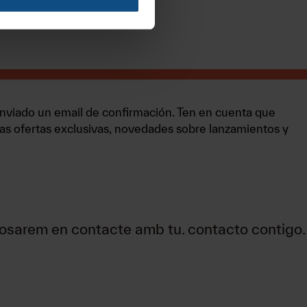
enviado un email de confirmación. Ten en cuenta que
ras ofertas exclusivas, novedades sobre lanzamientos y
 posarem en contacte amb tu.
contacto contigo
.