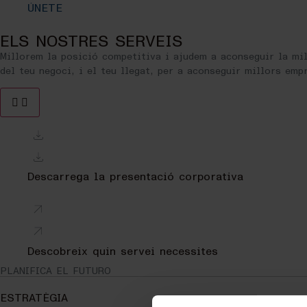
ÚNETE
ELS NOSTRES SERVEIS
Millorem la posició competitiva i ajudem a aconseguir la mi
del teu negoci, i el teu llegat, per a aconseguir millors emp
Descarrega la presentació corporativa
Descobreix quin servei necessites
PLANIFICA EL FUTURO
ESTRATÈGIA