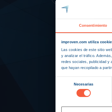
Consentimiento
improven.com utiliza cookie
Las cookies de este sitio we
y analizar el tráfico. Ademá
redes sociales, publicidad y
que hayan recopilado a parti
Selección
Necesarias
de
consentimiento