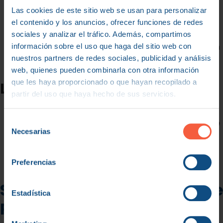
Las cookies de este sitio web se usan para personalizar
Realizamos un
diagnóstico profundo
de la madurez
el contenido y los anuncios, ofrecer funciones de redes
organizacional para entender los frenos ocultos del
sociales y analizar el tráfico. Además, compartimos
desempeño.
información sobre el uso que haga del sitio web con
Co-creamos soluciones con el equipo directivo para
nuestros partners de redes sociales, publicidad y análisis
asegurar la implantación real
, evitando el rechazo
web, quienes pueden combinarla con otra información
interno.
que les haya proporcionado o que hayan recopilado a
Lo que puedes conseguir
partir del uso que haya hecho de sus servicios.
Transformar el departamento de RRHH en un
soci
Selección
estratègic
del negocio que impacta en la
compte de
Necesarias
de
resultats
.
consentimiento
Construir una
marca empleadora sólida
que atraiga
al mejor talento del mercado sin necesidad de
Preferencias
sobrepagar.
Servicios de Consultoría de
Estadística
RRHH Integral